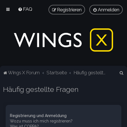
FAQ
Registrieren
Anmelden
S
Wings X Forum
Startseite
Häufig gestellte Fragen
u
Häufig gestellte Fragen
c
h
e
Registrierung und Anmeldung
Wozu muss ich mich registrieren?
Was ist COPPA?