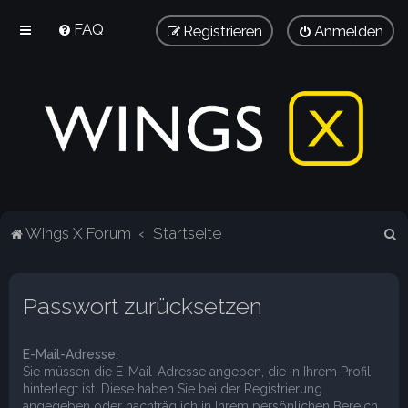
FAQ
Registrieren
Anmelden
S
Wings X Forum
Startseite
u
c
Passwort zurücksetzen
h
e
E-Mail-Adresse:
Sie müssen die E-Mail-Adresse angeben, die in Ihrem Profil
hinterlegt ist. Diese haben Sie bei der Registrierung
angegeben oder nachträglich in Ihrem persönlichen Bereich