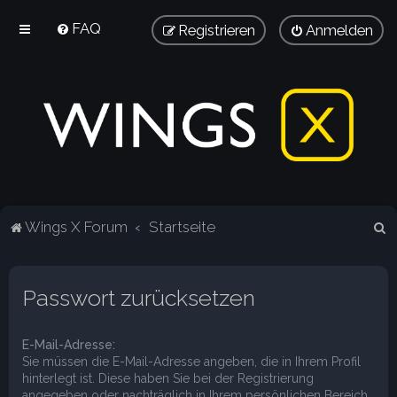
FAQ
Registrieren
Anmelden
S
Wings X Forum
Startseite
u
c
Passwort zurücksetzen
h
e
E-Mail-Adresse:
Sie müssen die E-Mail-Adresse angeben, die in Ihrem Profil
hinterlegt ist. Diese haben Sie bei der Registrierung
angegeben oder nachträglich in Ihrem persönlichen Bereich