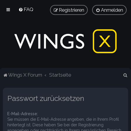
FAQ
Registrieren
Anmelden
S
Wings X Forum
Startseite
u
c
Passwort zurücksetzen
h
e
E-Mail-Adresse:
Sie müssen die E-Mail-Adresse angeben, die in Ihrem Profil
hinterlegt ist. Diese haben Sie bei der Registrierung
angegeben oder nachträglich in Ihrem persönlichen Bereich