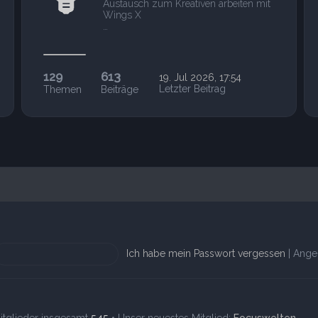
Austausch zum Kreativen arbeiten mit
Wings X
…
129
613
19. Jul 2026, 17:54
Letzter Beitrag
Themen
Beiträge
Ich habe mein Passwort vergessen
|
Ange
itglieder insgesamt
545
• Unser neuestes Mitglied:
Focuswelten