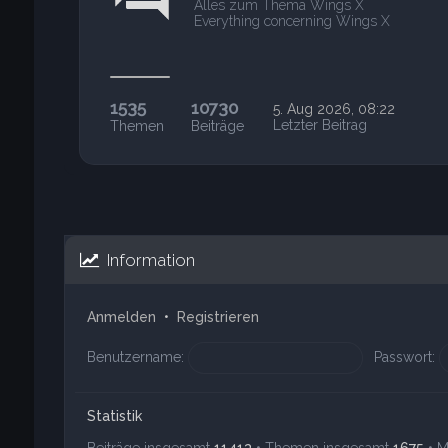
Alles zum Thema Wings X
Everything concerning Wings X
1535
10730
5. Aug 2026, 08:22
Letzter Beitrag
Themen
Beiträge
Information
Anmelden
•
Registrieren
Benutzername:
Passwort:
Statistik
Beiträge insgesamt
11413
• Themen insgesamt
1675
• M