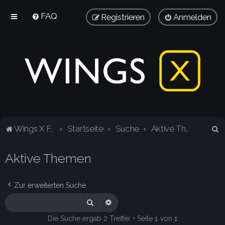
FAQ
Registrieren
Anmelden
S
Wings X Forum
Startseite
Suche
Aktive Themen
u
Aktive Themen
c
h
e
Zur erweiterten Suche
Suche
Erweiterte Suche
Die Suche ergab 2 Treffer • Seite
1
von
1