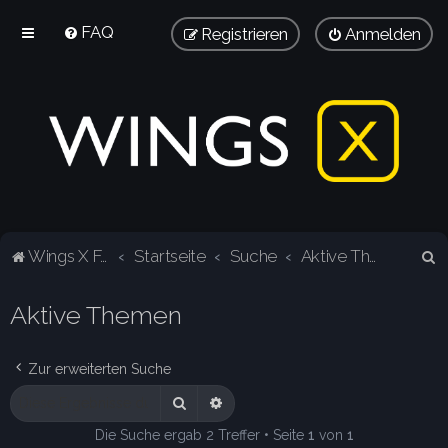
FAQ
Registrieren
Anmelden
S
Wings X Forum
Startseite
Suche
Aktive Themen
u
Aktive Themen
c
h
e
Zur erweiterten Suche
Suche
Erweiterte Suche
Die Suche ergab 2 Treffer • Seite
1
von
1