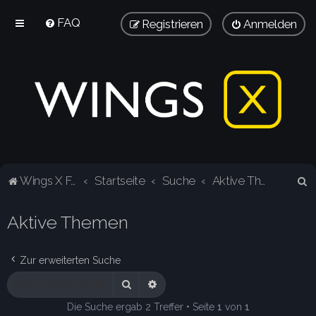
FAQ
Registrieren
Anmelden
S
Wings X Forum
Startseite
Suche
Aktive Themen
u
Aktive Themen
c
h
e
Zur erweiterten Suche
Suche
Erweiterte Suche
Die Suche ergab 2 Treffer • Seite
1
von
1