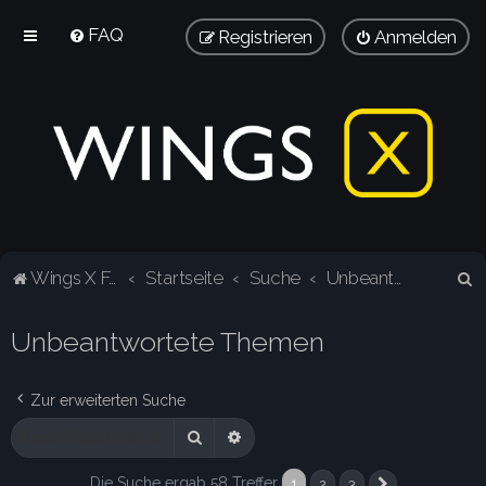
FAQ
Registrieren
Anmelden
S
Wings X Forum
Startseite
Suche
Unbeantwortete Themen
u
Unbeantwortete Themen
c
h
e
Zur erweiterten Suche
Suche
Erweiterte Suche
Die Suche ergab 58 Treffer
1
2
3