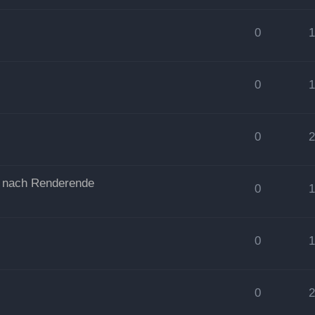
0
0
0
n nach Renderende
0
0
0