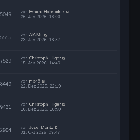
von
Erhard Hobrecker
15049
26. Jan 2026, 16:03
von
AlAlMu
15515
23. Jan 2026, 16:37
von
Christoph Hilger
27529
15. Jan 2026, 14:49
von
mp48
18449
22. Dez 2025, 22:19
von
Christoph Hilger
19421
16. Dez 2025, 10:50
von
Josef Moritz
22904
31. Okt 2025, 09:47