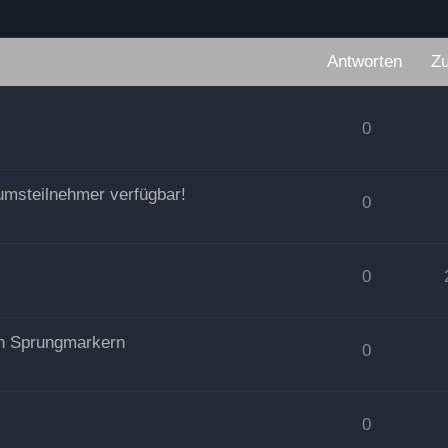
Antworten
Zu
0
rumsteilnehmer verfügbar!
0
0
on Sprungmarkern
0
0