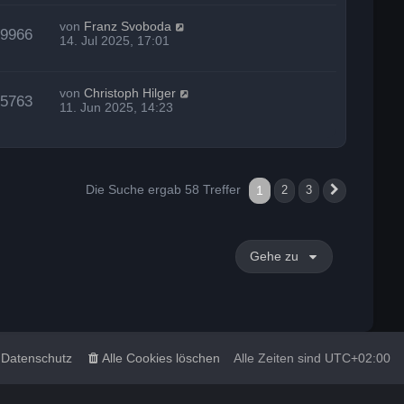
von
Franz Svoboda
39966
14. Jul 2025, 17:01
von
Christoph Hilger
45763
11. Jun 2025, 14:23
Die Suche ergab 58 Treffer
1
2
3
Nächste
Gehe zu
Datenschutz
Alle Cookies löschen
Alle Zeiten sind
UTC+02:00