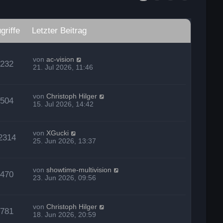
griffe
Letzter Beitrag
von
ac-vision
232
21. Jul 2026, 11:46
von
Christoph Hilger
504
15. Jul 2026, 14:42
von
XGucki
2314
25. Jun 2026, 13:37
von
showtime-multivision
470
23. Jun 2026, 09:56
von
Christoph Hilger
781
18. Jun 2026, 20:59