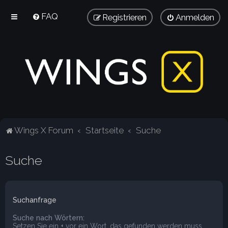
FAQ
Registrieren
Anmelden
Wings X Forum
Startseite
Suche
Suche
Suchanfrage
Suche nach Wörtern:
Setzen Sie ein
+
vor ein Wort, das gefunden werden muss