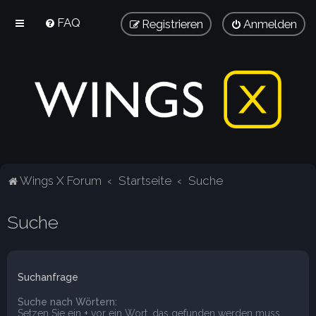
FAQ
Registrieren
Anmelden
Wings X Forum
Startseite
Suche
Suche
Suchanfrage
Suche nach Wörtern:
Setzen Sie ein
+
vor ein Wort, das gefunden werden muss