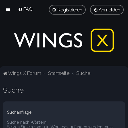
FAQ
Registrieren
Anmelden
Wings X Forum
Startseite
Suche
Suche
Suchanfrage
Suche nach Wörtern:
Setzen Sie ein
+
vor ein Wort, das gefunden werden muss