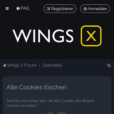
FAQ
Registrieren
Anmelden
S
Wings X Forum
Startseite
u
c
Alle Cookies löschen
h
e
Sind Sie sich sicher, dass Sie alle Cookies des Boards
löschen möchten?