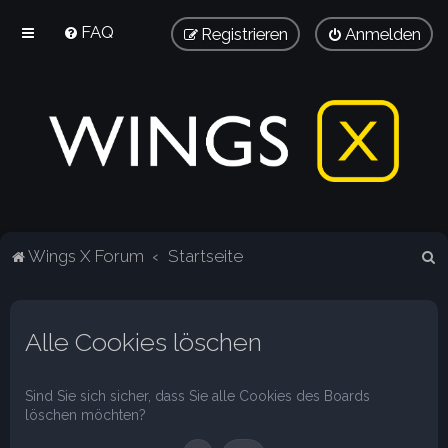
FAQ
Registrieren
Anmelden
S
Wings X Forum
Startseite
u
c
Alle Cookies löschen
h
e
Sind Sie sich sicher, dass Sie alle Cookies des Boards
löschen möchten?