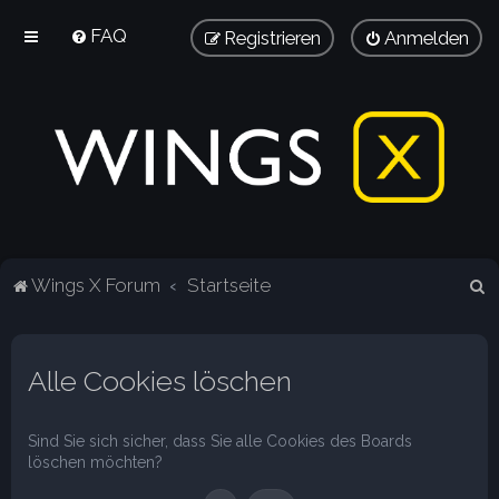
FAQ
Registrieren
Anmelden
S
Wings X Forum
Startseite
u
c
Alle Cookies löschen
h
e
Sind Sie sich sicher, dass Sie alle Cookies des Boards
löschen möchten?