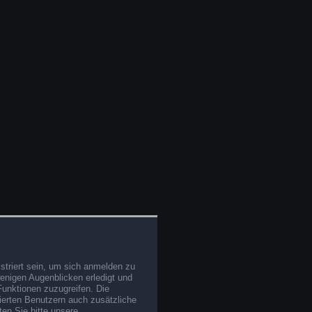
triert sein, um sich anmelden zu
wenigen Augenblicken erledigt und
Funktionen zuzugreifen. Die
rierten Benutzern auch zusätzliche
en Sie bitte unsere