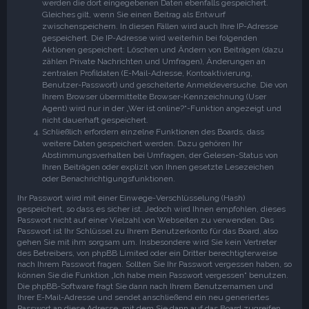
werden die dort eingegebenen Daten ebenfalls gespeichert.
Gleiches gilt, wenn Sie einen Beitrag als Entwurf
zwischenspeichern. In diesen Fällen wird auch Ihre IP-Adresse
gespeichert. Die IP-Adresse wird weiterhin bei folgenden
Aktionen gespeichert: Löschen und Ändern von Beiträgen (dazu
zählen Private Nachrichten und Umfragen), Änderungen an
zentralen Profildaten (E-Mail-Adresse, Kontoaktivierung,
Benutzer-Passwort) und gescheiterte Anmeldeversuche. Die von
Ihrem Browser übermittelte Browser-Kennzeichnung (User
Agent) wird nur in der „Wer ist online?“-Funktion angezeigt und
nicht dauerhaft gespeichert.
Schließlich erfordern einzelne Funktionen des Boards, dass
weitere Daten gespeichert werden. Dazu gehören Ihr
Abstimmungsverhalten bei Umfragen, der Gelesen-Status von
Ihren Beiträgen oder explizit von Ihnen gesetzte Lesezeichen
oder Benachrichtigungsfunktionen.
Ihr Passwort wird mit einer Einwege-Verschlüsselung (Hash)
gespeichert, so dass es sicher ist. Jedoch wird Ihnen empfohlen, dieses
Passwort nicht auf einer Vielzahl von Webseiten zu verwenden. Das
Passwort ist Ihr Schlüssel zu Ihrem Benutzerkonto für das Board, also
gehen Sie mit ihm sorgsam um. Insbesondere wird Sie kein Vertreter
des Betreibers, von phpBB Limited oder ein Dritter berechtigterweise
nach Ihrem Passwort fragen. Sollten Sie Ihr Passwort vergessen haben, so
können Sie die Funktion „Ich habe mein Passwort vergessen“ benutzen.
Die phpBB-Software fragt Sie dann nach Ihrem Benutzernamen und
Ihrer E-Mail-Adresse und sendet anschließend ein neu generiertes
Passwort an diese Adresse, mit dem Sie dann auf das Board zugreifen