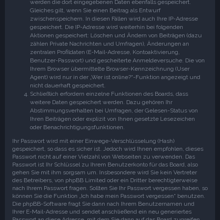
werden die dort eingegebenen Daten ebenfalls gespeichert.
Gleiches gilt, wenn Sie einen Beitrag als Entwurf
zwischenspeichern. In diesen Fällen wird auch Ihre IP-Adresse
gespeichert. Die IP-Adresse wird weiterhin bei folgenden
Aktionen gespeichert: Löschen und Ändern von Beiträgen (dazu
zählen Private Nachrichten und Umfragen), Änderungen an
zentralen Profildaten (E-Mail-Adresse, Kontoaktivierung,
Benutzer-Passwort) und gescheiterte Anmeldeversuche. Die von
Ihrem Browser übermittelte Browser-Kennzeichnung (User
Agent) wird nur in der „Wer ist online?“-Funktion angezeigt und
nicht dauerhaft gespeichert.
Schließlich erfordern einzelne Funktionen des Boards, dass
weitere Daten gespeichert werden. Dazu gehören Ihr
Abstimmungsverhalten bei Umfragen, der Gelesen-Status von
Ihren Beiträgen oder explizit von Ihnen gesetzte Lesezeichen
oder Benachrichtigungsfunktionen.
Ihr Passwort wird mit einer Einwege-Verschlüsselung (Hash)
gespeichert, so dass es sicher ist. Jedoch wird Ihnen empfohlen, dieses
Passwort nicht auf einer Vielzahl von Webseiten zu verwenden. Das
Passwort ist Ihr Schlüssel zu Ihrem Benutzerkonto für das Board, also
gehen Sie mit ihm sorgsam um. Insbesondere wird Sie kein Vertreter
des Betreibers, von phpBB Limited oder ein Dritter berechtigterweise
nach Ihrem Passwort fragen. Sollten Sie Ihr Passwort vergessen haben, so
können Sie die Funktion „Ich habe mein Passwort vergessen“ benutzen.
Die phpBB-Software fragt Sie dann nach Ihrem Benutzernamen und
Ihrer E-Mail-Adresse und sendet anschließend ein neu generiertes
Passwort an diese Adresse, mit dem Sie dann auf das Board zugreifen