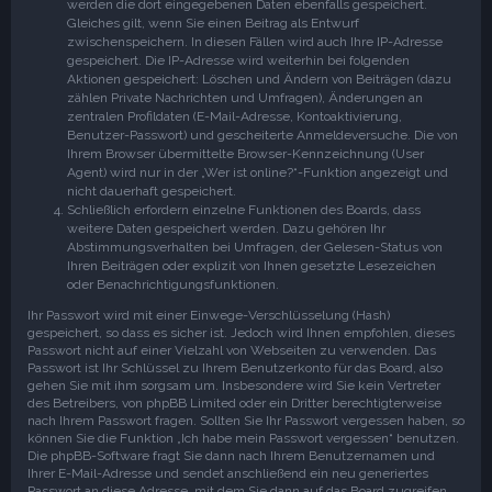
werden die dort eingegebenen Daten ebenfalls gespeichert.
Gleiches gilt, wenn Sie einen Beitrag als Entwurf
zwischenspeichern. In diesen Fällen wird auch Ihre IP-Adresse
gespeichert. Die IP-Adresse wird weiterhin bei folgenden
Aktionen gespeichert: Löschen und Ändern von Beiträgen (dazu
zählen Private Nachrichten und Umfragen), Änderungen an
zentralen Profildaten (E-Mail-Adresse, Kontoaktivierung,
Benutzer-Passwort) und gescheiterte Anmeldeversuche. Die von
Ihrem Browser übermittelte Browser-Kennzeichnung (User
Agent) wird nur in der „Wer ist online?“-Funktion angezeigt und
nicht dauerhaft gespeichert.
Schließlich erfordern einzelne Funktionen des Boards, dass
weitere Daten gespeichert werden. Dazu gehören Ihr
Abstimmungsverhalten bei Umfragen, der Gelesen-Status von
Ihren Beiträgen oder explizit von Ihnen gesetzte Lesezeichen
oder Benachrichtigungsfunktionen.
Ihr Passwort wird mit einer Einwege-Verschlüsselung (Hash)
gespeichert, so dass es sicher ist. Jedoch wird Ihnen empfohlen, dieses
Passwort nicht auf einer Vielzahl von Webseiten zu verwenden. Das
Passwort ist Ihr Schlüssel zu Ihrem Benutzerkonto für das Board, also
gehen Sie mit ihm sorgsam um. Insbesondere wird Sie kein Vertreter
des Betreibers, von phpBB Limited oder ein Dritter berechtigterweise
nach Ihrem Passwort fragen. Sollten Sie Ihr Passwort vergessen haben, so
können Sie die Funktion „Ich habe mein Passwort vergessen“ benutzen.
Die phpBB-Software fragt Sie dann nach Ihrem Benutzernamen und
Ihrer E-Mail-Adresse und sendet anschließend ein neu generiertes
Passwort an diese Adresse, mit dem Sie dann auf das Board zugreifen