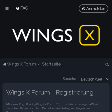
FAQ
Anmelden
S
Wings X Forum
Startseite
u
c
Sprache:
h
Wings X Forum - Registrierung
e
Mit dem Zugriff auf „Wings X Forum“ („https://forum.wingsx.at“) wird
zwischen Ihnen und dem Betreiber ein Vertrag mit folgenden