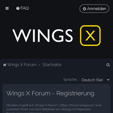
FAQ
Anmelden
S
Wings X Forum
Startseite
u
c
Sprache:
h
Wings X Forum - Registrierung
e
Mit dem Zugriff auf „Wings X Forum“ („https://forum.wingsx.at“) wird
zwischen Ihnen und dem Betreiber ein Vertrag mit folgenden