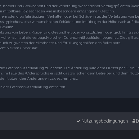
 Körper und Gesundheit und der Verletzung wesentlicher Vertragspflichten (Kardina
 für mittelbare Folgeschäden wie insbesondere entgangenen Gewinn.
chem oder grob fahrlässigem Verhalten oder bei Schäden aus der Verletzung von 
chluss typischerweise vorhersehbaren Schäden und im übrigen der Höhe nach auf di
 Gewinn.
tzung von Leben, Körper und Gesundheit oder vorsätzlichem oder grob fahrlässige
Höhe nach auf die vertragstypischen Durchschnittsschäden begrenzt. Dies gilt a
auch zugunsten der Mitarbeiter und Erfüllungsgehilfen des Betreibers.
ht bleiben unberührt.
die Datenschutzerklärung zu ändern. Die Änderung wird dem Nutzer per E-Mail mi
. Im Falle des Widerspruchs erlischt das zwischen dem Betreiber und dem Nutzer
n der Nutzer den Änderungen zugestimmt hat.
in der Datenschutzerklärung enthalten.
Nutzungsbedingungen
D