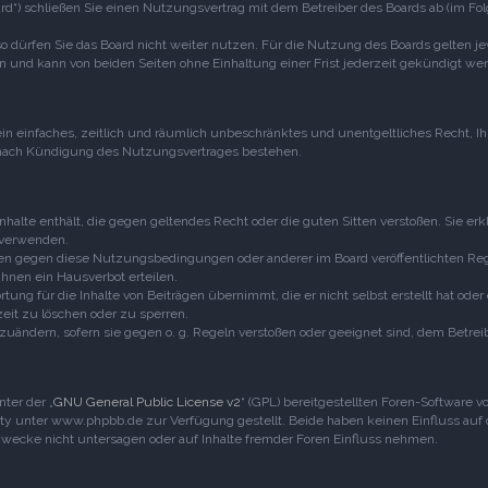
d“) schließen Sie einen Nutzungsvertrag mit dem Betreiber des Boards ab (im Fol
 dürfen Sie das Board nicht weiter nutzen. Für die Nutzung des Boards gelten jewe
 und kann von beiden Seiten ohne Einhaltung einer Frist jederzeit gekündigt we
 ein einfaches, zeitlich und räumlich unbeschränktes und unentgeltliches Recht, 
 nach Kündigung des Nutzungsvertrages bestehen.
 Inhalte enthält, die gegen geltendes Recht oder die guten Sitten verstoßen. Sie erk
 verwenden.
ößen gegen diese Nutzungsbedingungen oder anderer im Board veröffentlichten Re
hnen ein Hausverbot erteilen.
ung für die Inhalte von Beiträgen übernimmt, die er nicht selbst erstellt hat ode
zeit zu löschen oder zu sperren.
bzuändern, sofern sie gegen o. g. Regeln verstoßen oder geeignet sind, dem Betr
ter der „
GNU General Public License v2
“ (GPL) bereitgestellten Foren-Software
 unter www.phpbb.de zur Verfügung gestellt. Beide haben keinen Einfluss auf d
ecke nicht untersagen oder auf Inhalte fremder Foren Einfluss nehmen.