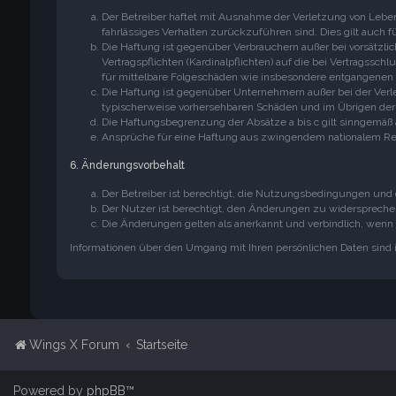
Der Betreiber haftet mit Ausnahme der Verletzung von Leben,
fahrlässiges Verhalten zurückzuführen sind. Dies gilt auch
Die Haftung ist gegenüber Verbrauchern außer bei vorsätzli
Vertragspflichten (Kardinalpflichten) auf die bei Vertragss
für mittelbare Folgeschäden wie insbesondere entgangenen
Die Haftung ist gegenüber Unternehmern außer bei der Verle
typischerweise vorhersehbaren Schäden und im Übrigen der 
Die Haftungsbegrenzung der Absätze a bis c gilt sinngemäß 
Ansprüche für eine Haftung aus zwingendem nationalem Rec
6. Änderungsvorbehalt
Der Betreiber ist berechtigt, die Nutzungsbedingungen und 
Der Nutzer ist berechtigt, den Änderungen zu widersprechen
Die Änderungen gelten als anerkannt und verbindlich, wen
Informationen über den Umgang mit Ihren persönlichen Daten sind 
Wings X Forum
Startseite
Powered by
phpBB
™