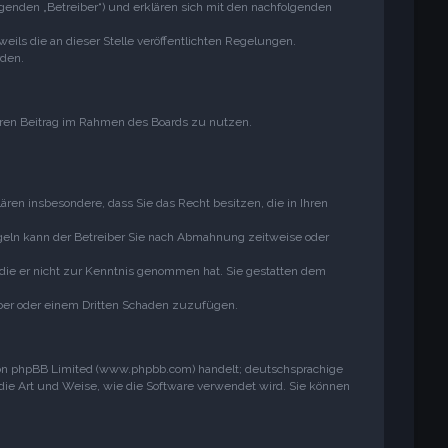
genden „Betreiber“) und erklären sich mit den nachfolgenden
ils die an dieser Stelle veröffentlichten Regelungen.
rden.
Ihren Beitrag im Rahmen des Boards zu nutzen.
lären insbesondere, dass Sie das Recht besitzen, die in Ihren
geln kann der Betreiber Sie nach Abmahnung zeitweise oder
r die er nicht zur Kenntnis genommen hat. Sie gestatten dem
eiber oder einem Dritten Schaden zuzufügen.
 von phpBB Limited (www.phpbb.com) handelt; deutschsprachige
ie Art und Weise, wie die Software verwendet wird. Sie können