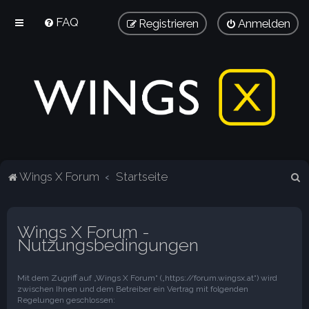
FAQ
Registrieren
Anmelden
S
Wings X Forum
Startseite
u
c
Wings X Forum -
h
Nutzungsbedingungen
e
Mit dem Zugriff auf „Wings X Forum“ („https://forum.wingsx.at“) wird
zwischen Ihnen und dem Betreiber ein Vertrag mit folgenden
Regelungen geschlossen: