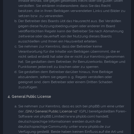
Inhalte enthält, die gegen geltendes Recht oder die guten Sitten
verstoßen. Sie erklären insbesondere, dass Sie das Recht
besitzen, die in Ihren Beiträgen verwendeten Links und Bilder zu
setzen bzw. zu verwenden.
Der Betreiber des Boards übt das Hausrecht aus. Bei Verstößen
gegen diese Nutzungsbedingungen oder anderer im Board
veröffentlichten Regeln kann der Betreiber Sie nach Abmahnung
zeitweise oder dauerhaft von der Nutzung dieses Boards
ausschließen und Ihnen ein Hausverbot erteilen.
Sie nehmen zur Kenntnis, dass der Betreiber keine
Verantwortung für die Inhalte von Beiträgen übernimmt, die er
nicht selbst erstellt hat oder die er nicht zur Kenntnis genommen
hat. Sie gestatten dem Betreiber, Ihr Benutzerkonto, Beiträge und
Funktionen jederzeit zu löschen oder zu sperren.
Sie gestatten dem Betreiber darüber hinaus, Ihre Beiträge
abzuändern, sofern sie gegen o. g. Regeln verstoßen oder
geeignet sind, dem Betreiber oder einem Dritten Schaden
zuzufügen.
4. General Public License
Sie nehmen zur Kenntnis, dass es sich bei phpBB um eine unter
der „
GNU General Public License v2
“ (GPL) bereitgestellten Foren-
Software von phpBB Limited (www.phpbb.com) handelt;
deutschsprachige Informationen werden durch die
deutschsprachige Community unter www.phpbb.de zur
Verfügung gestellt. Beide haben keinen Einfluss auf die Art und