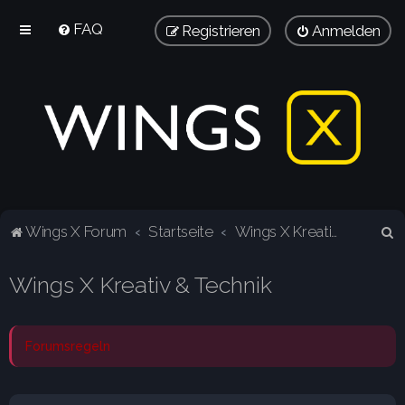
FAQ
Registrieren
Anmelden
S
Wings X Forum
Startseite
Wings X Kreativ & Technik
u
Wings X Kreativ & Technik
c
h
e
Forumsregeln