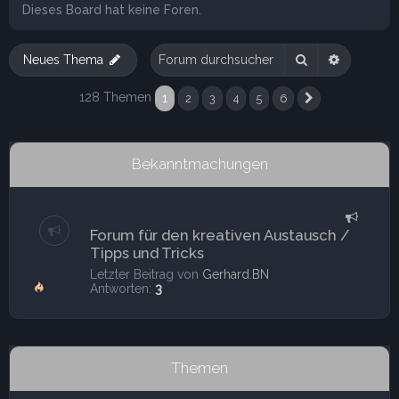
Dieses Board hat keine Foren.
Suche
Erweitert
Neues Thema
128 Themen
1
2
3
4
5
6
Nächste
Bekanntmachungen
Forum für den kreativen Austausch /
Tipps und Tricks
Letzter Beitrag von
Gerhard.BN
Antworten:
3
Themen