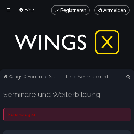
FAQ
Registrieren
Anmelden
S
Wings X Forum
Startseite
Seminare und Weiterbildung
u
Seminare und Weiterbildung
c
h
e
Forumsregeln