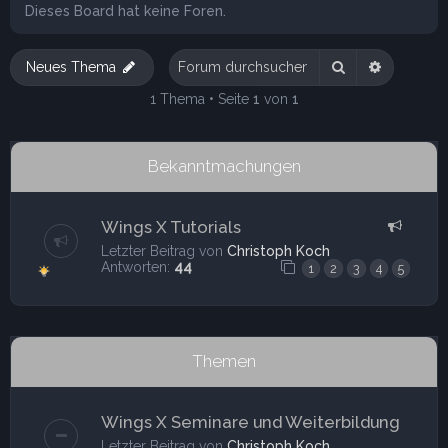
Dieses Board hat keine Foren.
Suche
Erweitert
Neues Thema
1 Thema • Seite
1
von
1
Bekanntmachungen
Wings X Tutorials
Letzter Beitrag von
Christoph Koch
Antworten:
44
1
2
3
4
5
Themen
Wings X Seminare und Weiterbildung
Letzter Beitrag von
Christoph Koch