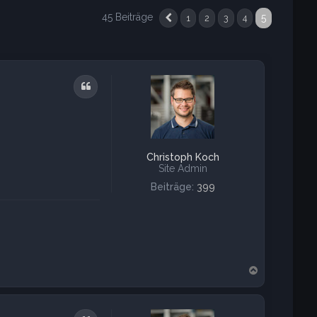
45 Beiträge
5
1
2
3
4
Vorherige
Zitat
Christoph Koch
Site Admin
Beiträge:
399
N
a
c
h
o