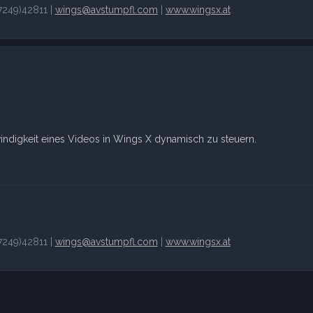
249)42811 |
wings@avstumpfl.com
|
www.wingsx.at
indigkeit eines Videos in Wings X dynamisch zu steuern.
249)42811 |
wings@avstumpfl.com
|
www.wingsx.at