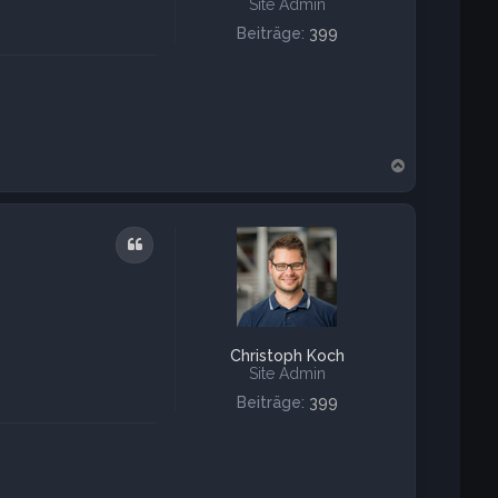
Site Admin
Beiträge:
399
N
a
c
h
o
Zitat
b
e
n
Christoph Koch
Site Admin
Beiträge:
399