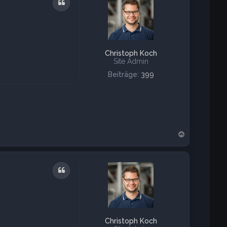
Zitat
b
e
n
Christoph Koch
Site Admin
Beiträge:
399
N
a
c
h
o
Zitat
b
e
n
Christoph Koch