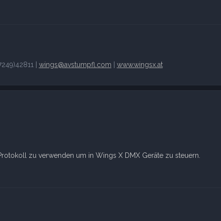
249)42811 |
wings@avstumpfl.com
|
www.wingsx.at
 Protokoll zu verwenden um in Wings X DMX Geräte zu steuern.