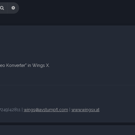
Suche
Erweiterte Suche
eo Konverter" in Wings X.
249)42811 |
wings@avstumpfl.com
|
www.wingsx.at