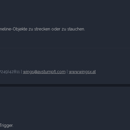
meline-Objekte zu strecken oder zu stauchen.
249)42811 |
wings@avstumpfl.com
|
www.wingsx.at
rigger.